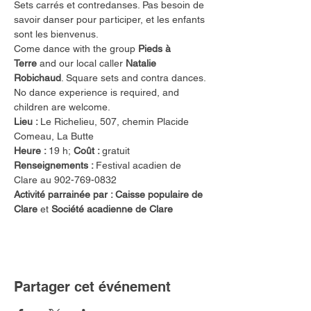
Sets carrés et contredanses. Pas besoin de 
savoir danser pour participer, et les enfants 
sont les bienvenus.
Come dance with the group
 Pieds à 
Terre
 and our local caller 
Natalie 
Robichaud
. Square sets and contra dances. 
No dance experience is required, and 
children are welcome.
Lieu : 
Le Richelieu, 507, chemin Placide 
Comeau, La Butte
Heure : 
19 h;
 Coût : 
gratuit
Renseignements : 
Festival acadien de 
Clare au 902-769-0832
Activité parrainée par : Caisse populaire de 
Clare 
et
 Société acadienne de Clare
Partager cet événement