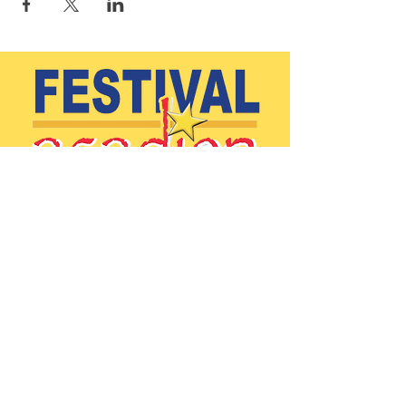
(902)-769-0832 |
info@festivalacadiendeclare.ca
Accueil
À propos
Activités