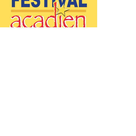
(902)-769-0832 |
info@festivalacadiendeclare.ca
Accueil
À propos
Activités
Contactez-nous
Copyright © 2024 Festival acadien de
Clare - Tous droits réservés