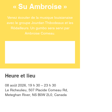
« Su Ambroise »
Venez écouter de la musique louisianaise
avec le groupe Jourdan Thibodeaux et les
Rôdailleurs. Un gumbo sera servi par
Ambroise Comeau.
Aucun billet en vente
Voir d'autres événements
Heure et lieu
08 août 2026, 19 h 30 – 23 h 30
Le Richeulieu, 507 Placide Comeau Rd,
Meteghan River, NS B0W 2L0, Canada