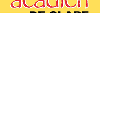
(902)-769-0832 |
info@festivalacadiendeclare.ca
Accueil
À propos
Activités
Contactez-nous
Copyright © 2024 Festival acadien de
Clare - Tous droits réservés
Bureau: 795 Route 1, Comeauville,