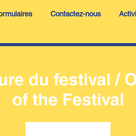
ormulaires
Contactez-nous
Activ
re du festival /
of the Festival
Aucun billet en vente