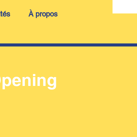
ités
À propos
 Opening