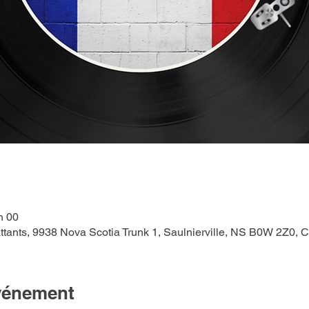
h 00
tants, 9938 Nova Scotia Trunk 1, Saulnierville, NS B0W 2Z0, 
événement