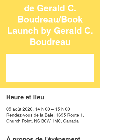
de Gerald C.
Boudreau/Book
Launch by Gerald C.
Boudreau
Aucun billet en vente
Voir d'autres événements
Heure et lieu
05 août 2026, 14 h 00 – 15 h 00
Rendez-vous de la Baie, 1695 Route 1,
Church Point, NS B0W 1M0, Canada
À propos de l'événement