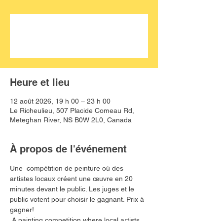
Aucun billet en vente
Voir d'autres événements
Heure et lieu
12 août 2026, 19 h 00 – 23 h 00
Le Richeulieu, 507 Placide Comeau Rd,
Meteghan River, NS B0W 2L0, Canada
À propos de l'événement
Une  compétition de peinture où des 
artistes locaux créent une œuvre en 20 
minutes devant le public. Les juges et le 
public votent pour choisir le gagnant. Prix à 
gagner!
A painting competition where local artists 