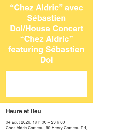
“Chez Aldric” avec
Sébastien
Dol/House Concert
“Chez Aldric”
featuring Sébastien
Dol
Aucun billet en vente
Voir d'autres événements
Heure et lieu
04 août 2026, 19 h 00 – 23 h 00
Chez Aldric Comeau, 99 Henry Comeau Rd,