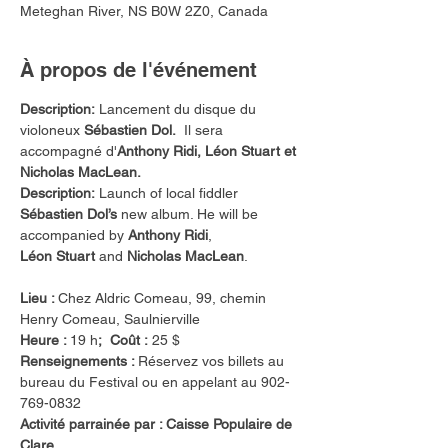
Meteghan River, NS B0W 2Z0, Canada
À propos de l'événement
Description:
 Lancement du disque du 
violoneux 
Sébastien Dol.  
Il sera 
accompagné d'
Anthony Ridi, Léon Stuart et 
Nicholas MacLean.
Description:
 Launch of local fiddler 
Sébastien
Dol’s
 new album. He will be 
accompanied by 
Anthony
Ridi
, 
Léon
Stuart
 and 
Nicholas
MacLean
.
Lieu : 
Chez Aldric Comeau, 99, chemin 
Henry Comeau, Saulnierville
Heure : 
19 h
;  Coût :
 25 $
Renseignements : 
Réservez vos billets au 
bureau du Festival ou en appelant au 902-
769-0832
Activité parrainée par : Caisse Populaire de 
Clare