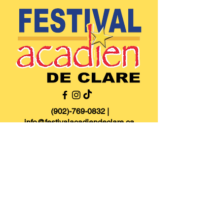
(902)-769-0832 |
info@festivalacadiendeclare.ca
Accueil
À propos
Activités
Contactez-nous