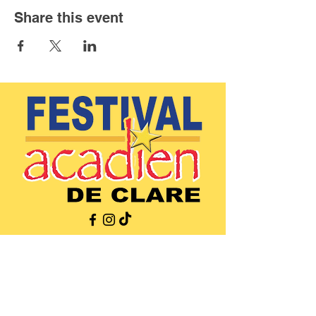
Share this event
(902)-769-0832
|
info@festivalacadiendeclare.ca
Home