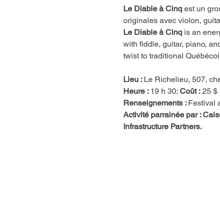
Le Diable à Cinq
 est un gr
originales avec violon, guit
Le Diable à Cinq
 is an ener
with fiddle, guitar, piano, a
twist to traditional Québéc
Lieu : 
Le Richelieu, 507, c
Heure : 
19 h 30; 
Coût :
 25 $
Renseignements : 
Festival
Activité parrainée par : C
Infrastructure Partners.