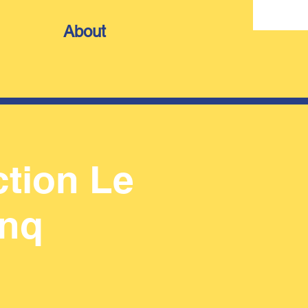
About
ction Le
inq