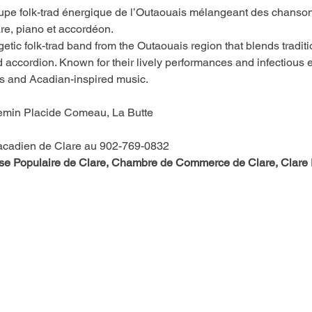
oupe folk-trad énergique de l’Outaouais mélangeant des chansons
are, piano et accordéon.
getic folk-trad band from the Outaouais region that blends tradit
nd accordion. Known for their lively performances and infectious e
ois and Acadian-inspired music.
hemin Placide Comeau, La Butte
 acadien de Clare au 902-769-0832
aisse Populaire de Clare, Chambre de Commerce de Clare, Clar