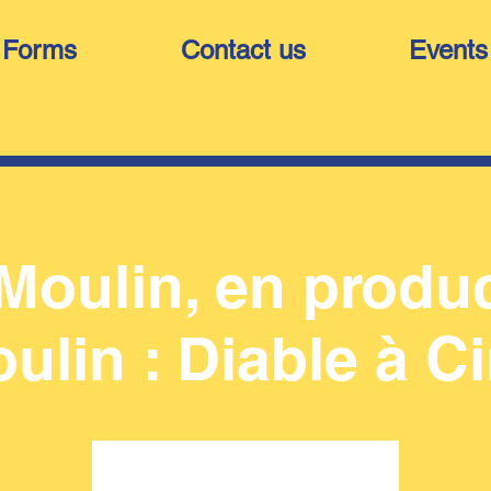
Forms
Contact us
Events
Moulin, en produ
ulin : Diable à C
Aucun billet en vente