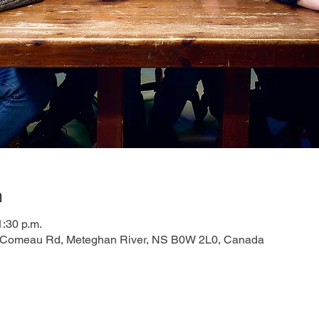
n
1:30 p.m.
e Comeau Rd, Meteghan River, NS B0W 2L0, Canada