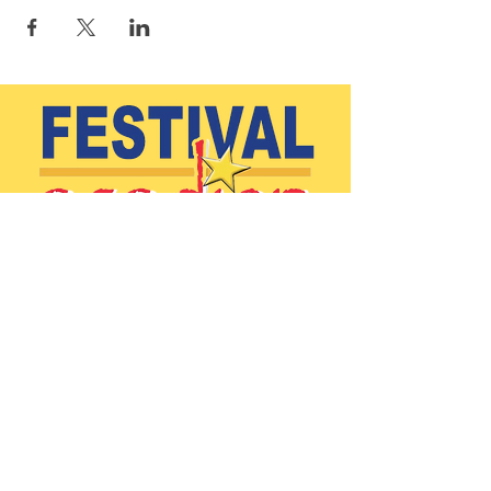
(902)-769-0832
|
info@festivalacadiendeclare.ca
Home
About