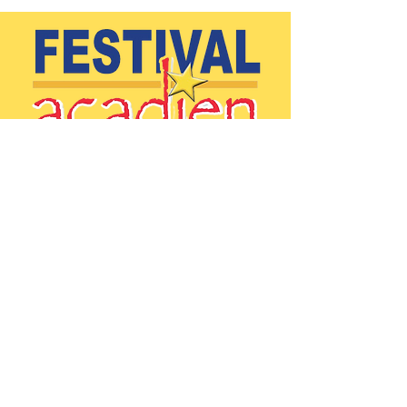
(902)-769-0832
|
info@festivalacadiendeclare.ca
Home
About
Activities
Contact us