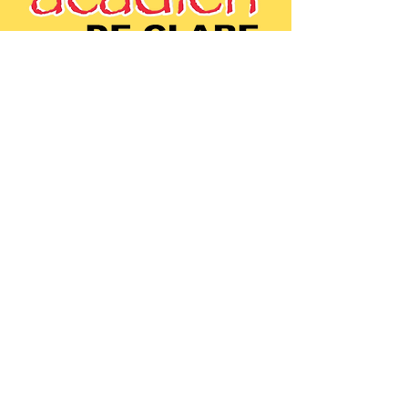
(902)-769-0832
|
info@festivalacadiendeclare.ca
Home
About
Activities
Contact us
Copyright © 2024 Festival acadien de
Clare - All rights reserved
Office: 795 Route 1, Comeauville, NS,