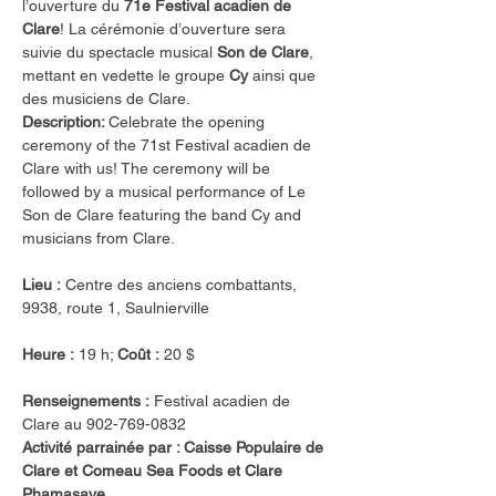
l’ouverture du 
71e Festival acadien de 
Clare
! La cérémonie d’ouverture sera 
suivie du spectacle musical 
Son de Clare
, 
mettant en vedette le groupe 
Cy
 ainsi que 
des musiciens de Clare.
Description: 
Celebrate the opening 
ceremony of the 71st Festival acadien de 
Clare with us! The ceremony will be 
followed by a musical performance of Le 
Son de Clare featuring the band Cy and 
musicians from Clare.
Lieu :
 Centre des anciens combattants, 
9938, route 1, Saulnierville
Heure :
 19 h; 
Coût :
 20 $
Renseignements :
 Festival acadien de 
Clare au 902-769-0832
Activité parrainée par : Caisse Populaire de 
Clare et Comeau Sea Foods et Clare 
Phamasave 