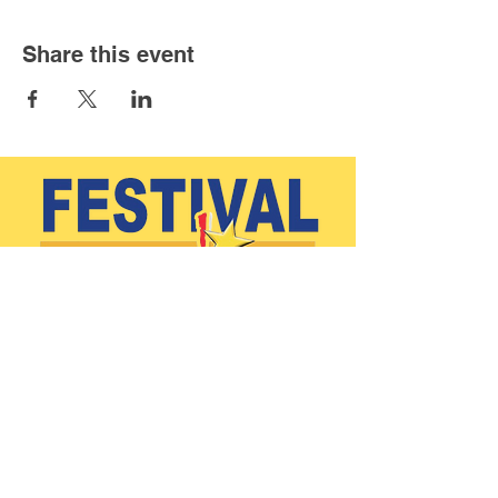
Share this event
(902)-769-0832
|
info@festivalacadiendeclare.ca